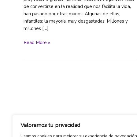
de convertirse en la realidad que nos facilita la vida,
han pasado por otras manos. Algunas de ellas,
infantiles; la mayoría, muy desgastadas. Millones y
millones […]
Casi
Read More »
50
millones
de
personas
viven
en
condiciones
de
esclavitud
en
el
Valoramos tu privacidad
mundo
Usamos cookies para mejorar su experiencia de navegación