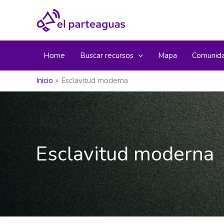
Ir
al
contenido
Home
Buscar recursos
Mapa
Comunid
Inicio
Esclavitud moderna
Esclavitud moderna