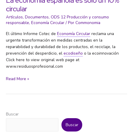
La economía española es solo un 10%
circular
Artículos
,
Documentos
,
ODS 12 Producción y consumo
responsable
,
Economía Circular
/ Por
Commonomia
El último Informe Cotec de
Economía Circular
reclama una
urgente transformación en medidas centradas en la
reparabilidad y durabilidad de los productos, el reciclaje, la
prevención del desperdicio, el
ecodiseño
o la ecoinnovación
Click here to view original web page at
www.residuosprofesional.com
La
Read More »
economía
española
es
solo
un
Buscar
10%
circular
Buscar