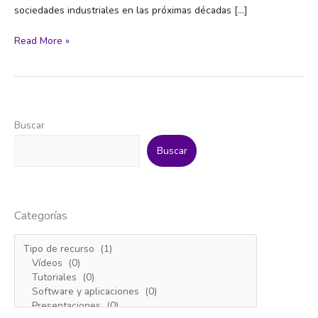
sociedades industriales en las próximas décadas […]
LA
Read More »
AGRICULTURA
MUNDIAL,
EN
LA
CUERDA
Buscar
FLOJA
DE
Buscar
LOS
FERTILIZANTES
QUÍMICOS
Categorías