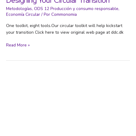
Designing Your Circular Transition
Metodologías
,
ODS 12 Producción y consumo responsable
,
Economía Circular
/ Por
Commonomia
One toolkit, eight tools.Our circular toolkit will help kickstart
your transition Click here to view original web page at ddc.dk
Designing Your Circular
Read More »
Transition