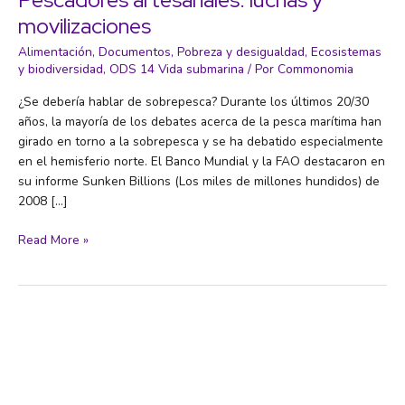
movilizaciones
Alimentación
,
Documentos
,
Pobreza y desigualdad
,
Ecosistemas
y biodiversidad
,
ODS 14 Vida submarina
/ Por
Commonomia
¿Se debería hablar de sobrepesca? Durante los últimos 20/30
años, la mayoría de los debates acerca de la pesca marítima han
girado en torno a la sobrepesca y se ha debatido especialmente
en el hemisferio norte. El Banco Mundial y la FAO destacaron en
su informe Sunken Billions (Los miles de millones hundidos) de
2008 […]
Pescadores
Read More »
artesanales:
luchas
y
movilizaciones