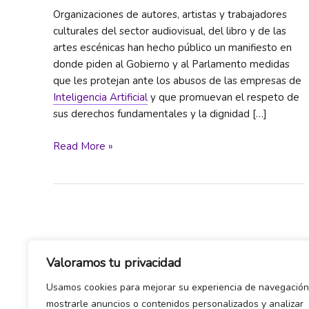
Organizaciones de autores, artistas y trabajadores
culturales del sector audiovisual, del libro y de las
artes escénicas han hecho público un manifiesto en
donde piden al Gobierno y al Parlamento medidas
que les protejan ante los abusos de las empresas de
Inteligencia Artificial
y que promuevan el respeto de
sus derechos fundamentales y la dignidad […]
Organizaciones
Read More »
del
sector
cultural
firman
un
manifiesto
para
Valoramos tu privacidad
exigir
Usamos cookies para mejorar su experiencia de navegación
protección
mostrarle anuncios o contenidos personalizados y analizar