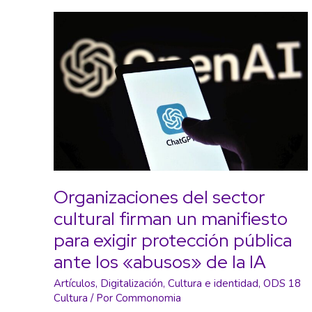
Organizaciones del sector
cultural firman un manifiesto
para exigir protección pública
ante los «abusos» de la IA
Artículos
,
Digitalización
,
Cultura e identidad
,
ODS 18
Cultura
/ Por
Commonomia