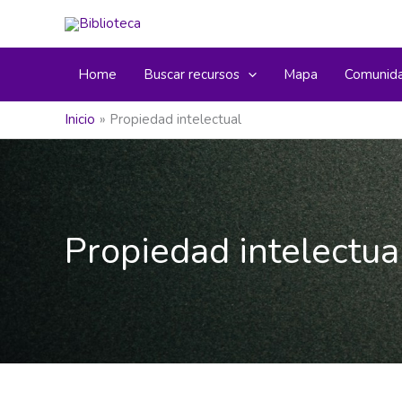
Ir
al
contenido
Home
Buscar recursos
Mapa
Comunid
Inicio
Propiedad intelectual
Propiedad intelectua