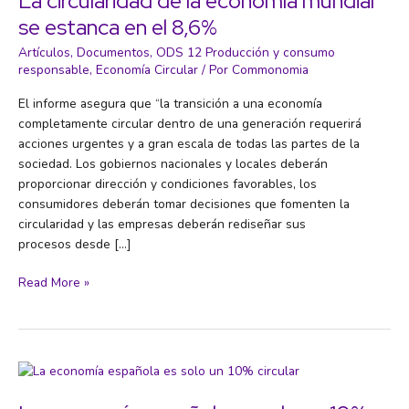
La circularidad de la economía mundial
se estanca en el 8,6%
Artículos
,
Documentos
,
ODS 12 Producción y consumo
responsable
,
Economía Circular
/ Por
Commonomia
El informe asegura que “la transición a una economía
completamente circular dentro de una generación requerirá
acciones urgentes y a gran escala de todas las partes de la
sociedad. Los gobiernos nacionales y locales deberán
proporcionar dirección y condiciones favorables, los
consumidores deberán tomar decisiones que fomenten la
circularidad y las empresas deberán rediseñar sus
procesos desde […]
La
Read More »
circularidad
de
la
economía
mundial
se