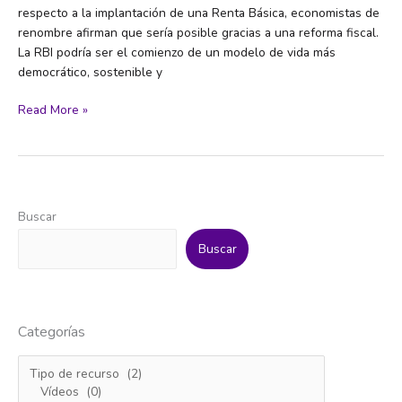
respecto a la implantación de una Renta Básica, economistas de
renombre afirman que sería posible gracias a una reforma fiscal.
La RBI podría ser el comienzo de un modelo de vida más
democrático, sostenible y
Renta
Read More »
básica
Salud
mental
y
vivir
Buscar
de
forma
Buscar
digna:
la
posibilidad
de
Categorías
una
Renta
Básica