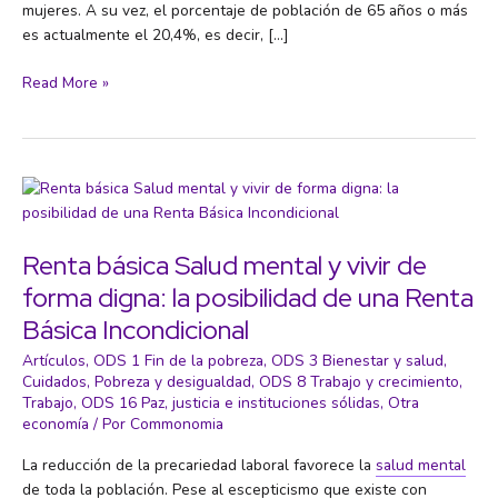
mujeres. A su vez, el porcentaje de población de 65 años o más
es actualmente el 20,4%, es decir, […]
Frente
Read More »
a
la
resignación:
cómo
hacer
frente
a
Renta básica Salud mental y vivir de
los
forma digna: la posibilidad de una Renta
desafíos
Básica Incondicional
para
la
Artículos
,
ODS 1 Fin de la pobreza
,
ODS 3 Bienestar y salud
,
salud
Cuidados
,
Pobreza y desigualdad
,
ODS 8 Trabajo y crecimiento
,
mental
Trabajo
,
ODS 16 Paz, justicia e instituciones sólidas
,
Otra
en
economía
/ Por
Commonomia
la
La reducción de la precariedad laboral favorece la
salud mental
vejez
de toda la población. Pese al escepticismo que existe con