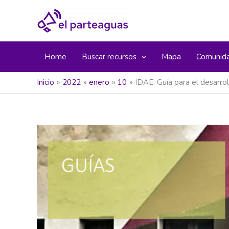
Ir
al
contenido
Home
Buscar recursos
Mapa
Comunid
Inicio
2022
enero
10
IDAE. Guía para el desarr