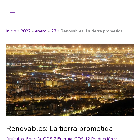
Ir
al
contenido
Inicio
2022
enero
23
Renovables: La tierra prometida
Renovables: La tierra prometida
Artículos
,
Energía
,
ODS 7 Energía
,
ODS 12 Producción y