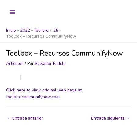
Ir
al
contenido
Inicio
2022
febrero
25
Toolbox – Recursos CommunifyNow
Toolbox – Recursos CommunifyNow
Artículos
/ Por
Salvador Padilla
Click here to view original web page at
toolbox.communifynow.com
←
Entrada anterior
Entrada siguiente
→