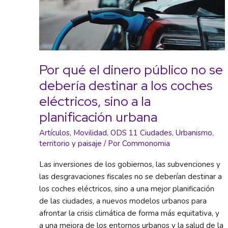
es
“altamente
vulnerable”
a
un
cambio
Por qué el dinero público no se
climático
debería destinar a los coches
que
eléctricos, sino a la
ha
causado
planificación urbana
ya
Artículos
,
Movilidad
,
ODS 11 Ciudades
,
Urbanismo,
daños
territorio y paisaje
/ Por
Commonomia
generalizados
Las inversiones de los gobiernos, las subvenciones y
las desgravaciones fiscales no se deberían destinar a
los coches eléctricos, sino a una mejor planificación
de las ciudades, a nuevos modelos urbanos para
afrontar la crisis climática de forma más equitativa, y
a una mejora de los entornos urbanos y la salud de la