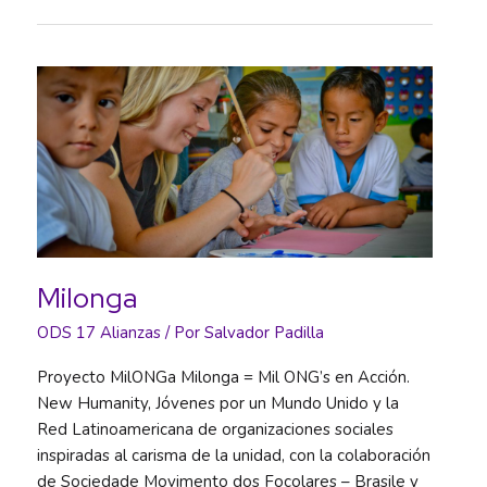
al
capitalismo
neoliberal
en
crisis
Milonga
ODS 17 Alianzas
/ Por
Salvador Padilla
Proyecto MilONGa Milonga = Mil ONG’s en Acción.
New Humanity, Jóvenes por un Mundo Unido y la
Red Latinoamericana de organizaciones sociales
inspiradas al carisma de la unidad, con la colaboración
de Sociedade Movimento dos Focolares – Brasile y