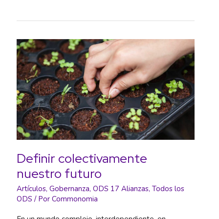
por
una
Educación
en
Finanzas
Éticas
y
Solidarias
(RedEFES)
Definir colectivamente
nuestro futuro
Artículos
,
Gobernanza
,
ODS 17 Alianzas
,
Todos los
ODS
/ Por
Commonomia
En un mundo complejo, interdependiente, en