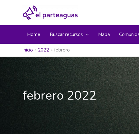
Ir
al
contenido
Home
Buscar recursos
Mapa
Comunid
Inicio
2022
febrero
febrero 2022