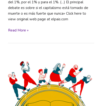
del 1%, por el 1% y para el 1%. (…) El principal
debate es sobre si el capitalismo está tomado de
muerte o es más fuerte que nunca» Click here to
view original web page at elpais.com
Refundar
Read More »
el
capitalismo
(otra
vez)