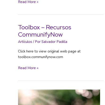
planificación
El
Read More »
urbana
futuro
del
capitalismo
Toolbox – Recursos
CommunifyNow
Artículos
/ Por
Salvador Padilla
Click here to view original web page at
toolbox.communifynow.com
Toolbox
Read More »
–
Recursos
CommunifyNow