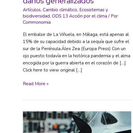
daños generalizados
Artículos
,
Cambio climático
,
Ecosistemas y
biodiversidad
,
ODS 13 Acción por el clima
/ Por
Commonomia
El embalse de La Viñuela, en Málaga, está apenas al
15% de su capacidad debido a la sequía que sufre el
sur de la Península.Álex Zea (Europa Press) Con un
ojo puesto todavía en la histórica pandemia y el alma
encogida por la guerra abierta en el corazón de […]
Click here to view original […]
Casi
Read More »
la
mitad
de
la
población
mundial