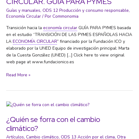
CIRCULAR. GUÍA PARA PYMES
Guías y manuales
,
ODS 12 Producción y consumo responsable
,
Economía Circular
/ Por
Commonomia
Transición hacia la
economía circular
GUÍA PARA PYMES basada
en el estudio “TRANSICIÓN DE LAS PYMES ESPAÑOLAS HACIA
LA
ECONOMÍA CIRCULAR
” financiado por la Fundación ICO y
elaborado por la UNED Equipo de investigación principal: Marta
de la Cuesta González (UNED) […] Click here to view original
web page at www.fundacionico.es
TRANSICIÓN
Read More »
HACIA
LA
ECONOMÍA
CIRCULAR.
GUÍA
PARA
¿Quién se forra con el cambio
PYMES
climático?
Artículos
,
Cambio climático
,
ODS 13 Acción por el clima
,
Otra