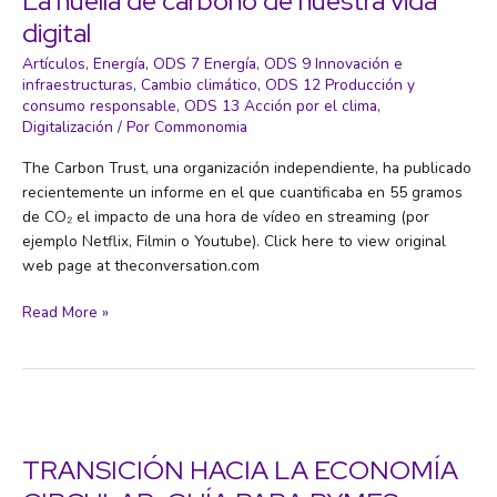
La huella de carbono de nuestra vida
digital
Artículos
,
Energía
,
ODS 7 Energía
,
ODS 9 Innovación e
infraestructuras
,
Cambio climático
,
ODS 12 Producción y
consumo responsable
,
ODS 13 Acción por el clima
,
Digitalización
/ Por
Commonomia
The Carbon Trust, una organización independiente, ha publicado
recientemente un informe en el que cuantificaba en 55 gramos
de CO₂ el impacto de una hora de vídeo en streaming (por
ejemplo Netflix, Filmin o Youtube). Click here to view original
web page at theconversation.com
La
Read More »
huella
de
carbono
de
nuestra
vida
TRANSICIÓN HACIA LA ECONOMÍA
digital