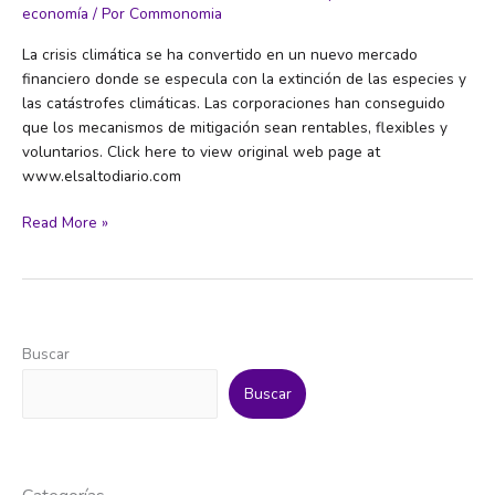
economía
/ Por
Commonomia
La crisis climática se ha convertido en un nuevo mercado
financiero donde se especula con la extinción de las especies y
las catástrofes climáticas. Las corporaciones han conseguido
que los mecanismos de mitigación sean rentables, flexibles y
voluntarios. Click here to view original web page at
www.elsaltodiario.com
¿Quién
Read More »
se
forra
con
el
cambio
Buscar
climático?
Buscar