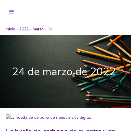
Ir
al
contenido
Inicio
2022
marzo
24
24 de marzo de 2022