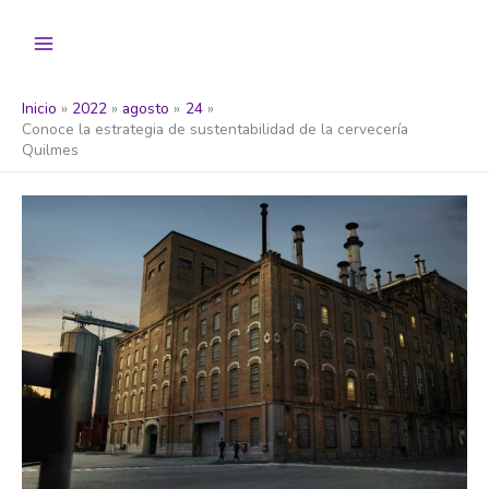
Ir
al
contenido
Inicio
2022
agosto
24
Conoce la estrategia de sustentabilidad de la cervecería
Quilmes