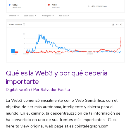
obligarán
a
las
personas
a
reinventarse
cada
10
años»
Qué es la Web3 y por qué debería
importarte
Digitalización
/ Por
Salvador Padilla
La Web3 comenzó inicialmente como Web Semántica, con el
objetivo de ser más autónoma, inteligente y abierta para el
mundo. En el camino, la descentralización de la información se
ha convertido en uno de sus frentes más importantes. Click
here to view original web page at es.cointelegraph.com