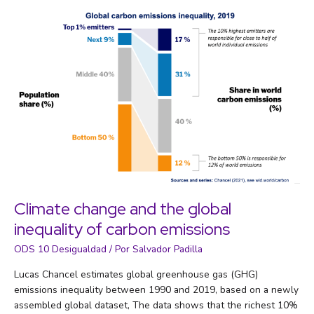
no
pagará
impuestos
sobre
los
51.300
millones
de
euros
que
facturó
en
Europa
Climate change and the global
en
inequality of carbon emissions
todo
2021
ODS 10 Desigualdad
/ Por
Salvador Padilla
Lucas Chancel estimates global greenhouse gas (GHG)
emissions inequality between 1990 and 2019, based on a newly
assembled global dataset, The data shows that the richest 10%