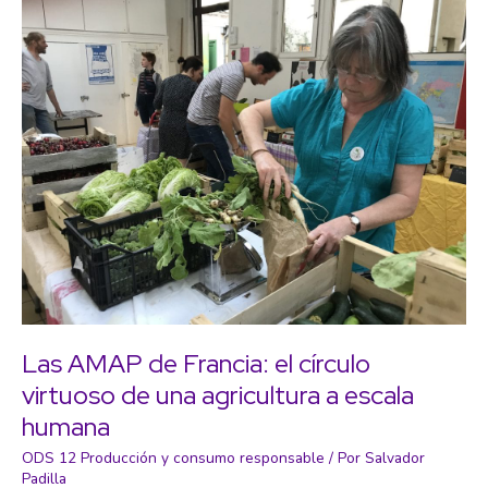
detrás
del
diseño
regenerativo
Las AMAP de Francia: el círculo
virtuoso de una agricultura a escala
humana
ODS 12 Producción y consumo responsable
/ Por
Salvador
Padilla