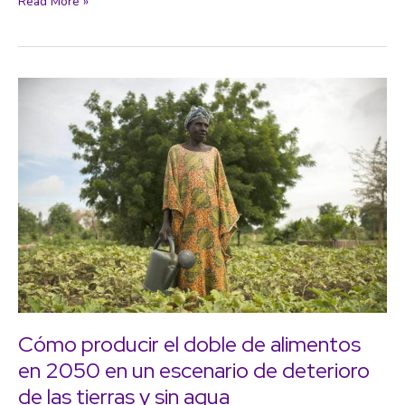
Túmin,
Read More »
la
‘moneda
de
los
mexicanos’
que
promueve
el
trueque
y
critica
el
capital
Cómo producir el doble de alimentos
en 2050 en un escenario de deterioro
de las tierras y sin agua