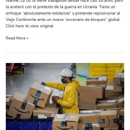
rearme. La UE la viene trabajando desde hace casi 20 años, pero
la aceleró con el pretexto de la guerra en Ucrania. Tiene un
enfoque “absolutamente militarista” y pretende reposicionar al
Viejo Continente ante un nuevo “escenario de bloques” global
Click here to view original
Rearme,
Read More »
la
nueva
posición
europea