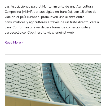
Las Asociaciones para el Mantenimiento de una Agricultura
Campesina (AMAP, por sus siglas en francés), con 18 años de
vida en el país europeo, promueven una alianza entre
consumidores y agricultores a través de un trato directo, cara a
cara. Conforman una verdadera forma de comercio justo y
agroecológico. Click here to view original web
Las
Read More »
AMAP
de
Francia:
el
círculo
virtuoso
de
una
agricultura
a
escala
humana