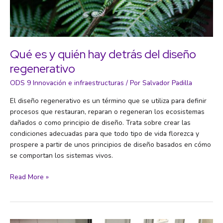
de
las
tierras
y
sin
Qué es y quién hay detrás del diseño
agua
regenerativo
ODS 9 Innovación e infraestructuras
/ Por
Salvador Padilla
El diseño regenerativo es un término que se utiliza para definir
procesos que restauran, reparan o regeneran los ecosistemas
dañados o como principio de diseño. Trata sobre crear las
condiciones adecuadas para que todo tipo de vida florezca y
prospere a partir de unos principios de diseño basados en cómo
se comportan los sistemas vivos.
Qué
Read More »
es
y
quién
hay