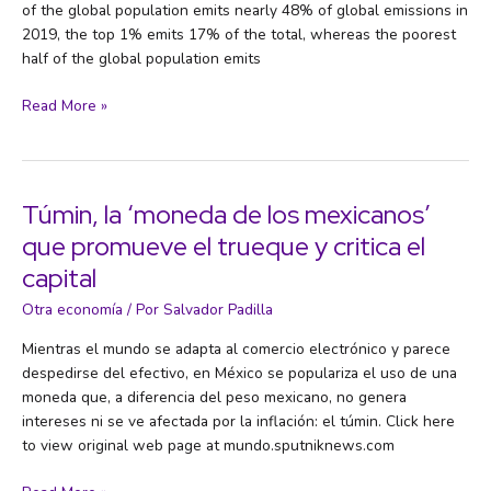
of the global population emits nearly 48% of global emissions in
2019, the top 1% emits 17% of the total, whereas the poorest
half of the global population emits
Climate
Read More »
change
and
the
global
Túmin, la ‘moneda de los mexicanos’
inequality
que promueve el trueque y critica el
of
capital
carbon
emissions
Otra economía
/ Por
Salvador Padilla
Mientras el mundo se adapta al comercio electrónico y parece
despedirse del efectivo, en México se populariza el uso de una
moneda que, a diferencia del peso mexicano, no genera
intereses ni se ve afectada por la inflación: el túmin. Click here
to view original web page at mundo.sputniknews.com