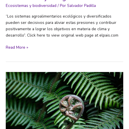
Ecosistemas y biodiversidad
/ Por
Salvador Padilla
“Los sistemas agroalimentarios ecológicos y diversificados
pueden ser decisivos para aliviar estas presiones y contribuir
positivamente a lograr los objetivos en materia de clima y
desarrollo”. Click here to view original web page at elpais.com
Cómo
Read More »
producir
el
doble
de
alimentos
en
2050
en
un
escenario
de
deterioro