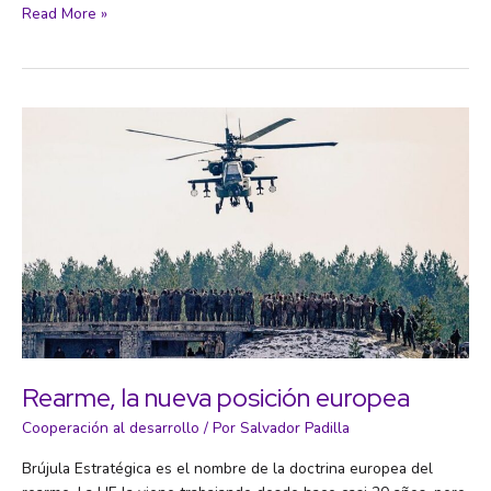
The
Read More »
Canvas
for
Social
Economy,
a
design
method
for
regenerative
economies.
Rearme, la nueva posición europea
Cooperación al desarrollo
/ Por
Salvador Padilla
Brújula Estratégica es el nombre de la doctrina europea del