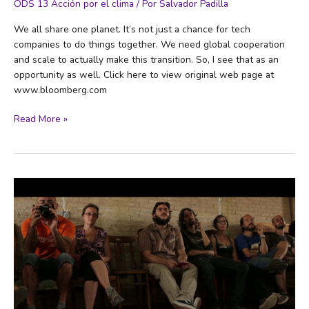
ODS 13 Acción por el clima
/ Por
Salvador Padilla
We all share one planet. It’s not just a chance for tech
companies to do things together. We need global cooperation
and scale to actually make this transition. So, I see that as an
opportunity as well. Click here to view original web page at
www.bloomberg.com
Google’s
Read More »
CEO:
‘We’re
Losing
Time’
in
the
Climate
Fight