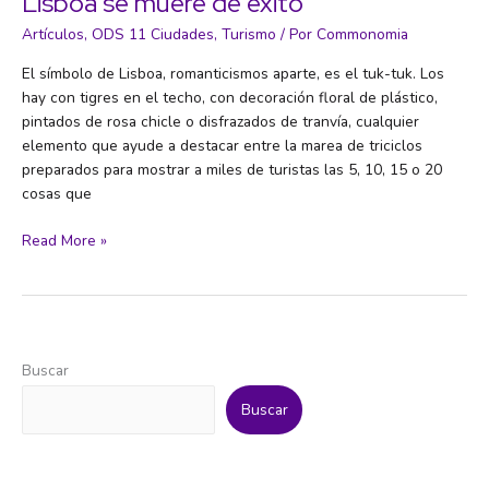
Lisboa se muere de éxito
Artículos
,
ODS 11 Ciudades
,
Turismo
/ Por
Commonomia
El símbolo de Lisboa, romanticismos aparte, es el tuk-tuk. Los
hay con tigres en el techo, con decoración floral de plástico,
pintados de rosa chicle o disfrazados de tranvía, cualquier
elemento que ayude a destacar entre la marea de triciclos
preparados para mostrar a miles de turistas las 5, 10, 15 o 20
cosas que
Lisboa
Read More »
se
muere
de
éxito
Buscar
Buscar