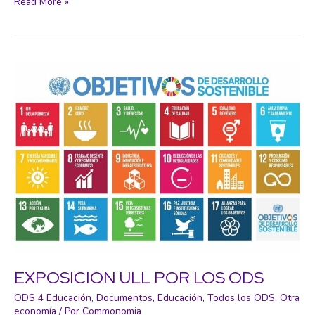
El
Read More »
49%
de
todas
las
especies
de
aves
del
planeta
está
disminuyendo
EXPOSICION ULL POR LOS ODS
ODS 4 Educación
,
Documentos
,
Educación
,
Todos los ODS
,
Otra
economía
/ Por
Commonomia