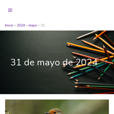
Ir
al
contenido
Inicio
2024
mayo
31
31 de mayo de 2024