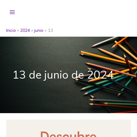
Ir
al
contenido
Inicio
2024
junio
13
13 de junio de 2024