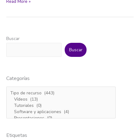
Descubre
Read More »
la
salud
en
tu
plato.
Buscar
Guía
de
Buscar
alimentación
saludable
y
sostenible
Categorías
de
Canarias
Etiquetas