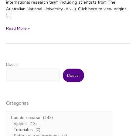
international research team including scientists from The
Australian National University (ANU). Click here to view original
[…]
Path
Read More »
to
prosperity
for
planet
and
Buscar
people
if
Buscar
Earth’s
critical
resources
are
Categorías
better
shared:
report