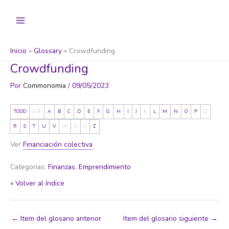
Ir
al
contenido
Inicio
Glossary
Crowdfunding
Crowdfunding
Por
Commonomia
/
09/05/2023
TODO
0-9
A
B
C
D
E
F
G
H
I
J
K
L
M
N
O
P
Q
R
S
T
U
V
W
X
Y
Z
Ver
Financiación colectiva
Categorias:
Finanzas
,
Emprendimiento
« Volver al índice
←
Item del glosario anterior
Item del glosario siguiente
→