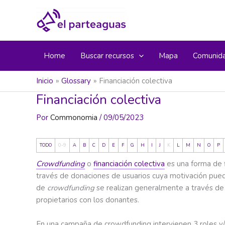
Ir
al
contenido
Home
Buscar recursos
Mapa
Comunid
Inicio
Glossary
Financiación colectiva
Financiación colectiva
Por
Commonomia
/
09/05/2023
TODO
0-9
A
B
C
D
E
F
G
H
I
J
K
L
M
N
O
P
Crowdfunding
o
financiación colectiva
es una forma de f
través de donaciones de usuarios cuya motivación pued
de
crowdfunding
se realizan generalmente a través de 
propietarios con los donantes.
En una campaña de crowdfunding intervienen 3 roles y/