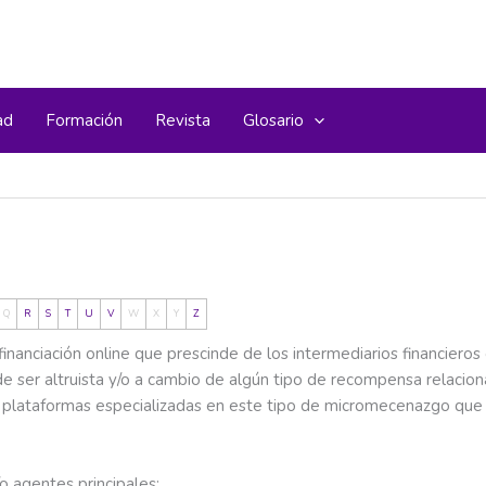
ad
Formación
Revista
Glosario
Q
R
S
T
U
V
W
X
Y
Z
inanciación online que prescinde de los intermediarios financier
e ser altruista y/o a cambio de algún tipo de recompensa relacio
plataformas especializadas en este tipo de micromecenazgo que fa
o agentes principales: