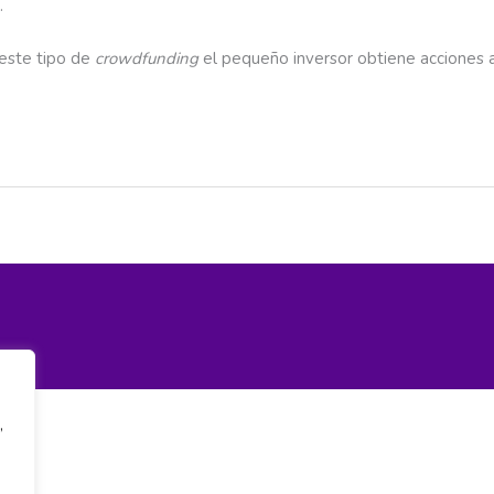
.
 este tipo de
crowdfunding
el pequeño inversor obtiene acciones a
,