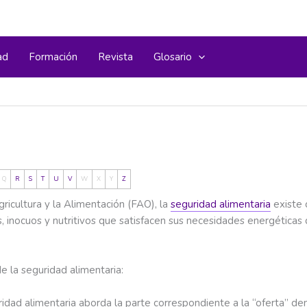
ad
Formación
Revista
Glosario
Q
R
S
T
U
V
W
X
Y
Z
ricultura y la Alimentación (FAO), la
seguridad alimentaria
existe 
s, inocuos y nutritivos que satisfacen sus necesidades energéticas d
e la seguridad alimentaria:
idad alimentaria aborda la parte correspondiente a la “oferta” de