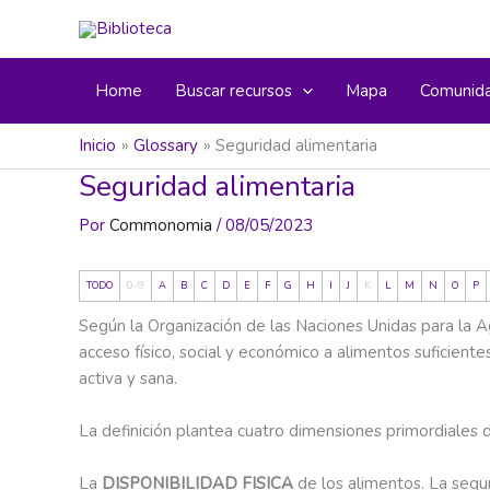
Ir
al
contenido
Home
Buscar recursos
Mapa
Comunid
Inicio
Glossary
Seguridad alimentaria
Seguridad alimentaria
Por
Commonomia
/
08/05/2023
TODO
0-9
A
B
C
D
E
F
G
H
I
J
K
L
M
N
O
P
Según la Organización de las Naciones Unidas para la Ag
acceso físico, social y económico a alimentos suficiente
activa y sana.
La definición plantea cuatro dimensiones primordiales d
La
DISPONIBILIDAD FISICA
de los alimentos. La segur