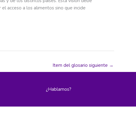
s y de los distintos países. Esta visión debe
el acceso a los alimentos sino que incide
Item del glosario siguiente
→
¿Hablamos?