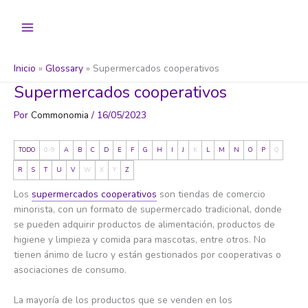
Ir
al
contenido
Inicio
Glossary
Supermercados cooperativos
Supermercados cooperativos
Por
Commonomia
/
16/05/2023
TODO
0-9
A
B
C
D
E
F
G
H
I
J
K
L
M
N
O
P
Q
R
S
T
U
V
W
X
Y
Z
Los
supermercados cooperativos
son tiendas de comercio
minorista, con un formato de supermercado tradicional, donde
se pueden adquirir productos de alimentación, productos de
higiene y limpieza y comida para mascotas, entre otros. No
tienen ánimo de lucro y están gestionados por cooperativas o
asociaciones de consumo.
La mayoría de los productos que se venden en los