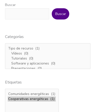
ciudadanos
Buscar
deben
tener
Buscar
en
propiedad
parte
de
Categorías
las
renovables»
Etiquetas