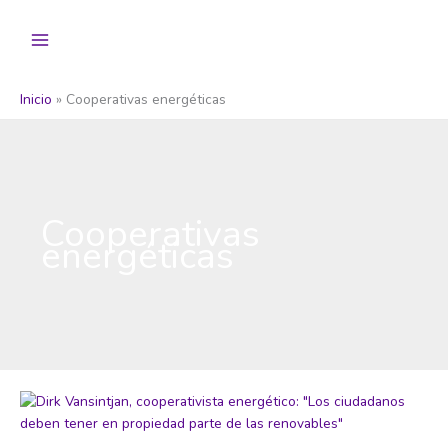
Ir
al
contenido
Inicio
Cooperativas energéticas
Cooperativas
energéticas