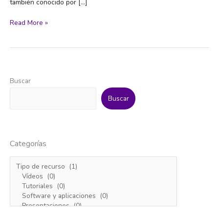
también conocido por […]
El
Read More »
despegue
de
las
empresas
con
Buscar
propósito
Buscar
Categorías