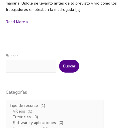
mañana, Biddle se levantó antes de lo previsto y vio cómo los
trabajadores empleaban la madrugada […]
Racismo
Read More »
‘Volunturismo’:
cómo
convertir
buenas
intenciones
Buscar
en
un
Buscar
negocio
al
servicio
del
Categorías
salvador
blanco