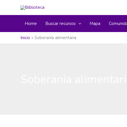
Ir
al
contenido
Home
Buscar recursos
Mapa
Comunid
Inicio
Soberanía alimentaria
Soberanía alimentar