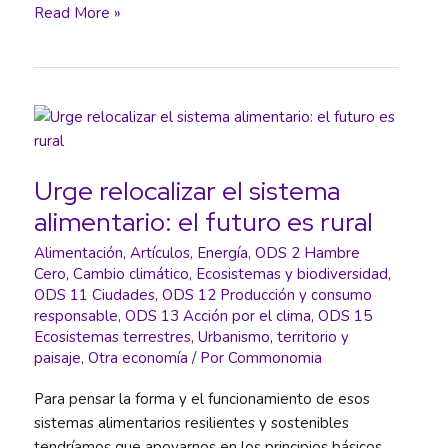
Lo
Read More »
llaman
soberanía
alimentaria
y
no
lo
es
Urge relocalizar el sistema
alimentario: el futuro es rural
Alimentación
,
Artículos
,
Energía
,
ODS 2 Hambre
Cero
,
Cambio climático
,
Ecosistemas y biodiversidad
,
ODS 11 Ciudades
,
ODS 12 Producción y consumo
responsable
,
ODS 13 Acción por el clima
,
ODS 15
Ecosistemas terrestres
,
Urbanismo, territorio y
paisaje
,
Otra economía
/ Por
Commonomia
Para pensar la forma y el funcionamiento de esos
sistemas alimentarios resilientes y sostenibles
tendríamos que apoyarnos en los principios básicos