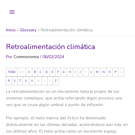
Ir
al
contenido
Inicio
Glossary
Retroalimentación climática
Retroalimentación climática
Por
Commonomia
/
06/02/2024
TODO
0-9
A
B
C
D
E
F
G
H
I
J
K
L
M
N
O
P
Q
R
S
T
U
V
W
X
Y
Z
La retroalimentación es un mecanismo natural propio de los
sistemas complejos, que actúa reforzando algún proceso una
vez que se cruza algún umbral o punto de inflexión.
Por ejemplo, el hielo marino del Ártico ha disminuido
drásticamente en las últimas décadas, acelerándose aún más en
los últimos años. El hielo actúa como un excelente espejo,