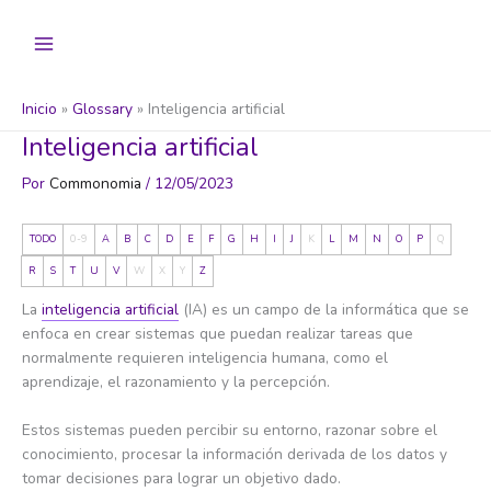
Ir
al
contenido
Inicio
Glossary
Inteligencia artificial
Inteligencia artificial
Por
Commonomia
/
12/05/2023
TODO
0-9
A
B
C
D
E
F
G
H
I
J
K
L
M
N
O
P
Q
R
S
T
U
V
W
X
Y
Z
La
inteligencia artificial
(IA) es un campo de la informática que se
enfoca en crear sistemas que puedan realizar tareas que
normalmente requieren inteligencia humana, como el
aprendizaje, el razonamiento y la percepción.
Estos sistemas pueden percibir su entorno, razonar sobre el
conocimiento, procesar la información derivada de los datos y
tomar decisiones para lograr un objetivo dado.