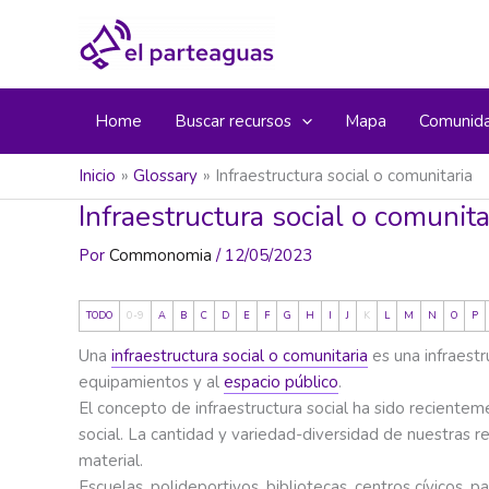
Ir
al
contenido
Home
Buscar recursos
Mapa
Comunid
Inicio
Glossary
Infraestructura social o comunitaria
Infraestructura social o comunita
Por
Commonomia
/
12/05/2023
TODO
0-9
A
B
C
D
E
F
G
H
I
J
K
L
M
N
O
P
Una
infraestructura social o comunitaria
es una infraestr
equipamientos y al
espacio público
.
El concepto de infraestructura social ha sido recienteme
social. La cantidad y variedad-diversidad de nuestras re
material.
Escuelas, polideportivos, bibliotecas, centros cívicos,