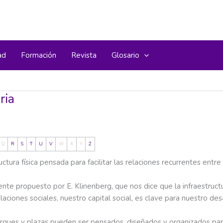
ad
Formación
Revista
Glosario
ria
Q
R
S
T
U
V
W
X
Y
Z
uctura física pensada para facilitar las relaciones recurrentes entr
nte propuesto por E. Klinenberg, que nos dice que la infraestructur
laciones sociales, nuestro capital social, es clave para nuestro des
 parques y plazas pueden ser pensados, diseñados y organizados para