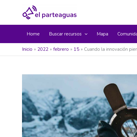
Ir
al
contenido
Home
Buscar recursos
Mapa
Comunid
Inicio
2022
febrero
15
Cuando la innovación pier