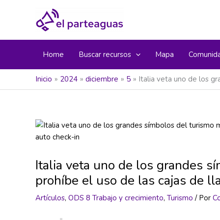
Ir
al
contenido
Home
Buscar recursos
Mapa
Comunid
Inicio
2024
diciembre
5
Italia veta uno de los g
Italia veta uno de los grandes s
prohíbe el uso de las cajas de l
Artículos
,
ODS 8 Trabajo y crecimiento
,
Turismo
/ Por
C