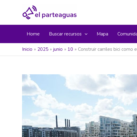
Ir
al
contenido
Home
Buscar recursos
Mapa
Comunid
Inicio
2025
junio
10
Construir carriles bici com