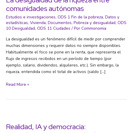
comunidades autónomas
Estudios e investigaciones
,
ODS 1 Fin de la pobreza
,
Datos y
estadísticas
,
Vivienda
,
Documentos
,
Pobreza y desigualdad
,
ODS
10 Desigualdad
,
ODS 11 Ciudades
/ Por
Commonomia
La desigualdad es un fenómeno difícil de medir por comprender
muchas dimensiones y requerir datos no siempre disponibles.
Habitualmente el foco se pone en la renta, que representa el
flujo de ingresos recibidos en un período de tiempo (por
ejemplo, salario, dividendos, alquileres, etc.). Sin embargo, la
riqueza, entendida como el total de activos (saldo […]
La
Read More »
desigualdad
de
la
riqueza
entre
comunidades
Realidad, IA y democracia:
autónomas