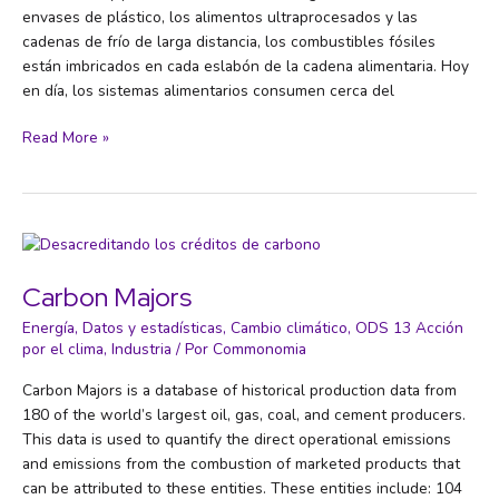
envases de plástico, los alimentos ultraprocesados y las
cadenas de frío de larga distancia, los combustibles fósiles
están imbricados en cada eslabón de la cadena alimentaria. Hoy
en día, los sistemas alimentarios consumen cerca del
Del
Read More »
combustible
a
la
mesa
Carbon Majors
Energía
,
Datos y estadísticas
,
Cambio climático
,
ODS 13 Acción
por el clima
,
Industria
/ Por
Commonomia
Carbon Majors is a database of historical production data from
180 of the world’s largest oil, gas, coal, and cement producers.
This data is used to quantify the direct operational emissions
and emissions from the combustion of marketed products that
can be attributed to these entities. These entities include: 104