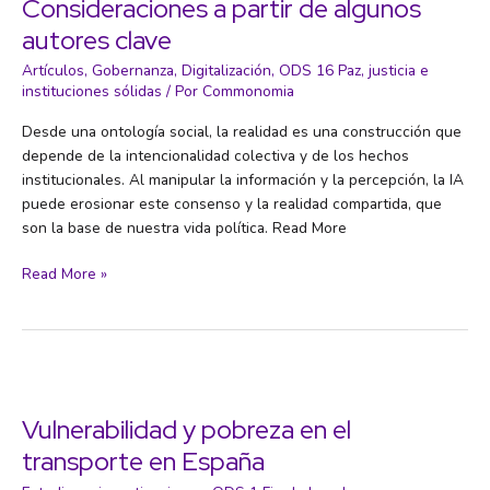
Consideraciones a partir de algunos
autores clave
Artículos
,
Gobernanza
,
Digitalización
,
ODS 16 Paz, justicia e
instituciones sólidas
/ Por
Commonomia
Desde una ontología social, la realidad es una construcción que
depende de la intencionalidad colectiva y de los hechos
institucionales. Al manipular la información y la percepción, la IA
puede erosionar este consenso y la realidad compartida, que
son la base de nuestra vida política. Read More
Realidad,
Read More »
IA
y
democracia:
Consideraciones
a
partir
Vulnerabilidad y pobreza en el
de
transporte en España
algunos
autores