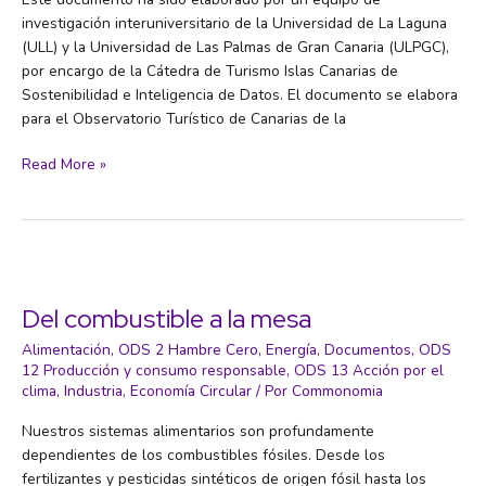
investigación interuniversitario de la Universidad de La Laguna
(ULL) y la Universidad de Las Palmas de Gran Canaria (ULPGC),
por encargo de la Cátedra de Turismo Islas Canarias de
Sostenibilidad e Inteligencia de Datos. El documento se elabora
para el Observatorio Turístico de Canarias de la
Sostenibilidad
Read More »
del
turismo
en
Canarias.
Informe
2024
Del combustible a la mesa
Alimentación
,
ODS 2 Hambre Cero
,
Energía
,
Documentos
,
ODS
12 Producción y consumo responsable
,
ODS 13 Acción por el
clima
,
Industria
,
Economía Circular
/ Por
Commonomia
Nuestros sistemas alimentarios son profundamente
dependientes de los combustibles fósiles. Desde los
fertilizantes y pesticidas sintéticos de origen fósil hasta los