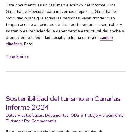
Este documento es un resumen ejecutivo del informe «Una
Garantía de Movilidad para movernos mejor». La Garantía de
Movilidad busca que todas las personas, vivan donde vivan,
tengan acceso a opciones de transporte seguras, asequibles y
sostenibles, reduciendo la dependencia estructural del coche y
promoviendo la equidad social y la lucha contra el
cambio
climático
. Este
Resumen
Read More »
Ejecutivo:
Una
Garantía
de
Movilidad
para
Sostenibilidad del turismo en Canarias.
movernos
Informe 2024
mejor
Datos y estadísticas
,
Documentos
,
ODS 8 Trabajo y crecimiento
,
Turismo
/ Por
Commonomia
Este documento ha sido elaborado por un equipo de