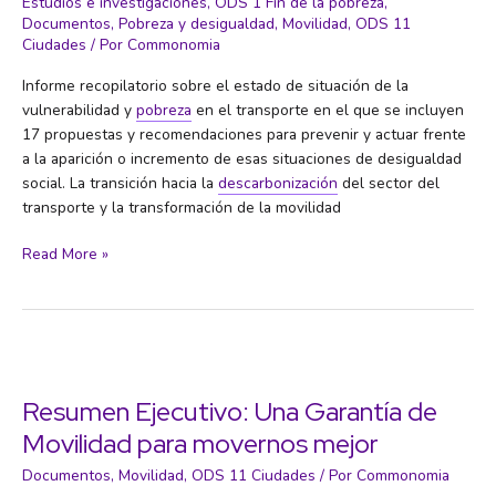
Estudios e investigaciones
,
ODS 1 Fin de la pobreza
,
Documentos
,
Pobreza y desigualdad
,
Movilidad
,
ODS 11
clave
Ciudades
/ Por
Commonomia
Informe recopilatorio sobre el estado de situación de la
vulnerabilidad y
pobreza
en el transporte en el que se incluyen
17 propuestas y recomendaciones para prevenir y actuar frente
a la aparición o incremento de esas situaciones de desigualdad
social. La transición hacia la
descarbonización
del sector del
transporte y la transformación de la movilidad
Vulnerabilidad
Read More »
y
pobreza
en
el
transporte
en
Resumen Ejecutivo: Una Garantía de
España
Movilidad para movernos mejor
Documentos
,
Movilidad
,
ODS 11 Ciudades
/ Por
Commonomia