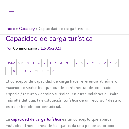
Ir
al
contenido
Inicio
Glossary
Capacidad de carga turística
Capacidad de carga turística
Por
Commonomia
/
12/05/2023
TODO
0-9
A
B
C
D
E
F
G
H
I
J
K
L
M
N
O
P
Q
R
S
T
U
V
W
X
Y
Z
El concepto de capacidad de carga hace referencia al número
máximo de visitantes que puede contener un determinado
espacio / recurso / destino turístico; en otras palabras el límite
más allá del cual la explotación turística de un recurso / destino
es insostenible por perjudicial.
La
capacidad de carga turística
es un concepto que abarca
múltiples dimensiones de las que cada una posee su propio