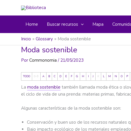
Ir
al
contenido
Home
Buscar recursos
Mapa
Comunid
Inicio
Glossary
Moda sostenible
Moda sostenible
Por
Commonomia
/
21/05/2023
TODO
0-9
A
B
C
D
E
F
G
H
I
J
K
L
M
N
O
P
La
moda sostenible
también llamada moda ética o slow 
el ciclo de vida de una prenda: materias primas, fabrica
Algunas características de la moda sostenible son:
Conservación y buen uso de los recursos naturales qu
Bajo impacto ecológico de los materiales empleados