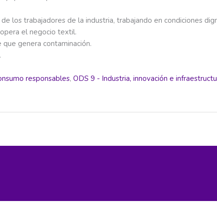
e los trabajadores de la industria, trabajando en condiciones dign
opera el negocio textil.
te que genera contaminación.
.
consumo responsables
,
ODS 9 - Industria, innovación e infraestruct