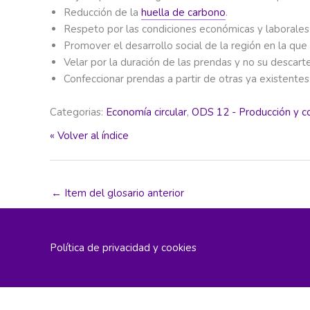
Reducción de la
huella de carbono
.
Respeto por las condiciones económicas y laborales d
Promover el desarrollo social de la región en la que 
Velar por la duración de las prendas y no su descar
Confeccionar prendas a partir de otras ya existentes
Categorias:
Economía circular
,
ODS 12 - Producción y 
« Volver al índice
←
Item del glosario anterior
Política de privacidad y cookies