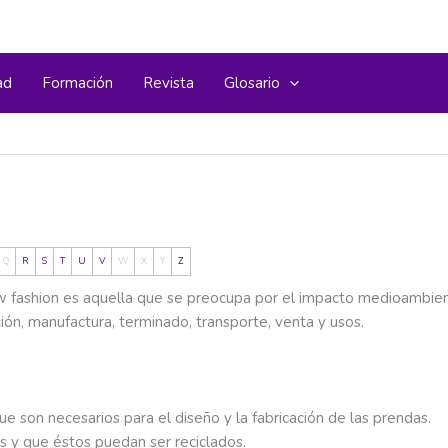
ad
Formación
Revista
Glosario
Q
R
S
T
U
V
W
X
Y
Z
fashion es aquella que se preocupa por el impacto medioambienta
ción, manufactura, terminado, transporte, venta y usos.
e son necesarios para el diseño y la fabricación de las prendas.
 y que éstos puedan ser reciclados.