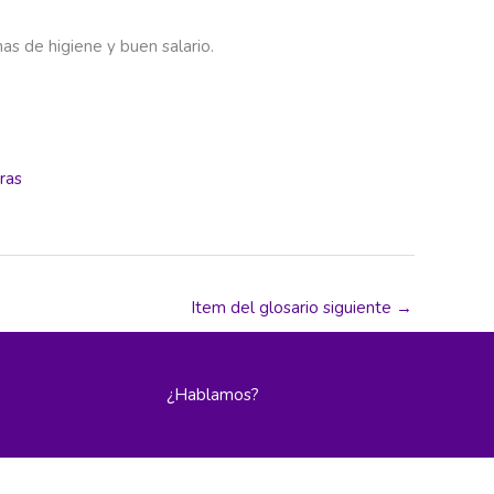
as de higiene y buen salario.
uras
Item del glosario siguiente
→
¿Hablamos?