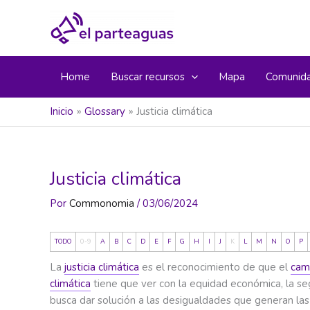
Ir
al
contenido
Home
Buscar recursos
Mapa
Comunid
Inicio
Glossary
Justicia climática
Justicia climática
Por
Commonomia
/
03/06/2024
TODO
0-9
A
B
C
D
E
F
G
H
I
J
K
L
M
N
O
P
La
justicia climática
es el reconocimiento de que el
cam
climática
tiene que ver con la equidad económica, la se
busca dar solución a las desigualdades que generan las c