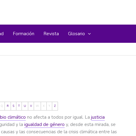
ad
Formación
Revista
Glosario
Q
R
S
T
U
V
W
X
Y
Z
bio climático
no afecta a todos por igual. La
justicia
guridad y la
igualdad de género
y, desde esta mirada, se
ausas y las consecuencias de la crisis climática entre las