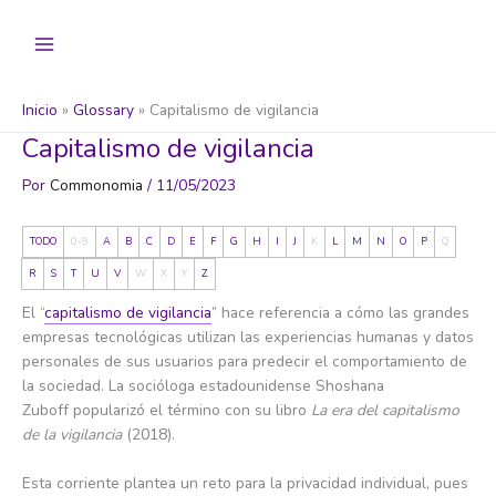
Ir
al
contenido
Inicio
Glossary
Capitalismo de vigilancia
Capitalismo de vigilancia
Por
Commonomia
/
11/05/2023
TODO
0-9
A
B
C
D
E
F
G
H
I
J
K
L
M
N
O
P
Q
R
S
T
U
V
W
X
Y
Z
El “
capitalismo de vigilancia
” hace referencia a cómo las grandes
empresas tecnológicas utilizan las experiencias humanas y datos
personales de sus usuarios para predecir el comportamiento de
la sociedad. La socióloga estadounidense Shoshana
Zuboff popularizó el término con su libro
La era del capitalismo
de la vigilancia
(2018).
Esta corriente plantea un reto para la privacidad individual, pues