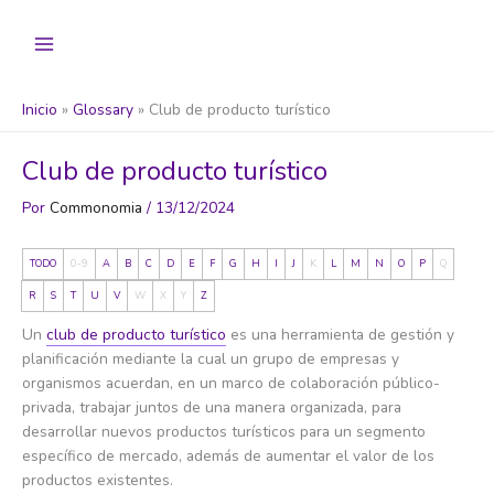
Ir
al
contenido
Inicio
Glossary
Club de producto turístico
Club de producto turístico
Por
Commonomia
/
13/12/2024
TODO
0-9
A
B
C
D
E
F
G
H
I
J
K
L
M
N
O
P
Q
R
S
T
U
V
W
X
Y
Z
Un
club de producto turístico
es una herramienta de gestión y
planificación mediante la cual un grupo de empresas y
organismos acuerdan, en un marco de colaboración público-
privada, trabajar juntos de una manera organizada, para
desarrollar nuevos productos turísticos para un segmento
específico de mercado, además de aumentar el valor de los
productos existentes.