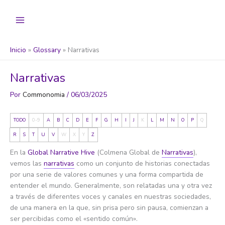
Ir
al
contenido
Inicio
Glossary
Narrativas
Narrativas
Por
Commonomia
/
06/03/2025
TODO
0-9
A
B
C
D
E
F
G
H
I
J
K
L
M
N
O
P
Q
R
S
T
U
V
W
X
Y
Z
En la
Global Narrative Hive
(Colmena Global de
Narrativas
),
vemos las
narrativas
como un conjunto de historias conectadas
por una serie de valores comunes y una forma compartida de
entender el mundo. Generalmente, son relatadas una y otra vez
a través de diferentes voces y canales en nuestras sociedades,
de una manera en la que, sin prisa pero sin pausa, comienzan a
ser percibidas como el «sentido común».