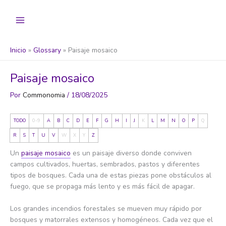
Ir
al
contenido
Inicio
Glossary
Paisaje mosaico
Paisaje mosaico
Por
Commonomia
/
18/08/2025
TODO
0-9
A
B
C
D
E
F
G
H
I
J
K
L
M
N
O
P
Q
R
S
T
U
V
W
X
Y
Z
Un
paisaje mosaico
es un paisaje diverso donde conviven
campos cultivados, huertas, sembrados, pastos y diferentes
tipos de bosques. Cada una de estas piezas pone obstáculos al
fuego, que se propaga más lento y es más fácil de apagar.
Los grandes incendios forestales se mueven muy rápido por
bosques y matorrales extensos y homogéneos. Cada vez que el