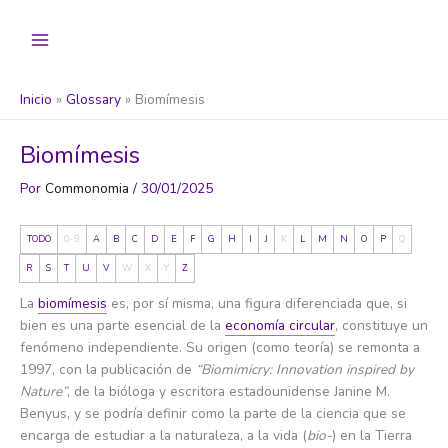
Ir
al
contenido
Inicio
Glossary
Biomímesis
Biomímesis
Por
Commonomia
/
30/01/2025
TODO
0-9
A
B
C
D
E
F
G
H
I
J
K
L
M
N
O
P
Q
R
S
T
U
V
W
X
Y
Z
La
biomímesis
es, por sí misma, una figura diferenciada que, si
bien es una parte esencial de la
economía circular
, constituye un
fenómeno independiente. Su origen (como teoría) se remonta a
1997, con la publicación de
“Biomimicry: Innovation inspired by
Nature”
, de la bióloga y escritora estadounidense Janine M.
Benyus, y se podría definir como la parte de la ciencia que se
encarga de estudiar a la naturaleza, a la vida (
bio-
) en la Tierra