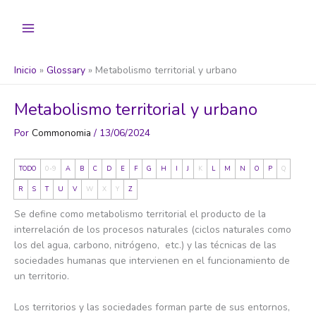
Ir
al
contenido
Inicio
Glossary
Metabolismo territorial y urbano
Metabolismo territorial y urbano
Por
Commonomia
/
13/06/2024
TODO
0-9
A
B
C
D
E
F
G
H
I
J
K
L
M
N
O
P
Q
R
S
T
U
V
W
X
Y
Z
Se define como
metabolismo territorial el producto de la
interrelación de los procesos naturales (ciclos naturales como
los del agua, carbono, nitrógeno, etc.) y las técnicas de las
sociedades humanas que intervienen en el funcionamiento de
un territorio.
Los territorios y las sociedades forman parte de sus entornos,