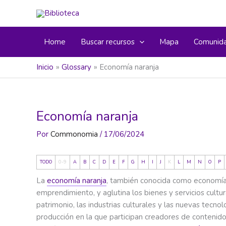
Ir
al
contenido
Home
Buscar recursos
Mapa
Comunid
Inicio
Glossary
Economía naranja
Economía naranja
Por
Commonomia
/
17/06/2024
TODO
0-9
A
B
C
D
E
F
G
H
I
J
K
L
M
N
O
P
La
economía naranja
, también conocida como economía c
emprendimiento, y aglutina los bienes y servicios cultura
patrimonio, las industrias culturales y las nuevas tecn
producción en la que participan creadores de contenido