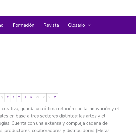
ad
Formación
Revista
Glosario
Q
R
S
T
U
V
W
X
Y
Z
reativa, guarda una íntima relación con la innovación y el
les en base a tres sectores distintos: las artes y el
ologías. Cuenta con una extensa y compleja cadena de
s, productores, colaboradores y distribuidores (Heras,