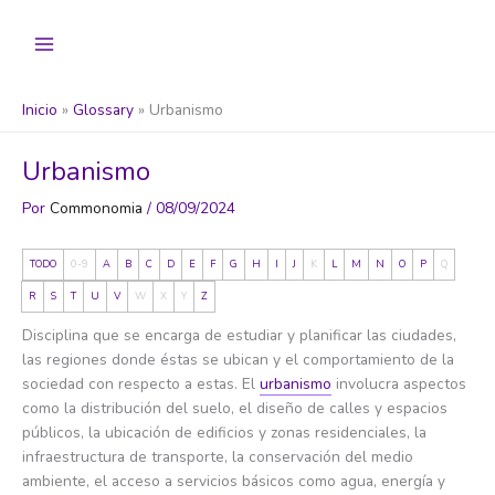
Ir
al
contenido
Inicio
Glossary
Urbanismo
Urbanismo
Por
Commonomia
/
08/09/2024
TODO
0-9
A
B
C
D
E
F
G
H
I
J
K
L
M
N
O
P
Q
R
S
T
U
V
W
X
Y
Z
Disciplina que se encarga de estudiar y planificar las ciudades,
las regiones donde éstas se ubican y el comportamiento de la
sociedad con respecto a estas. El
urbanismo
involucra aspectos
como la distribución del suelo, el diseño de calles y espacios
públicos, la ubicación de edificios y zonas residenciales, la
infraestructura de transporte, la conservación del medio
ambiente, el acceso a servicios básicos como agua, energía y